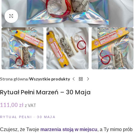
Click to enlarge
Strona główna
Wszystkie produkty
Rytuał Pełni Marzeń – 30 Maja
111,00
zł
z VAT
RYTUAŁ PEŁNI · 30 MAJA
Czujesz, że Twoje
marzenia stoją w miejscu
, a Ty mimo prób