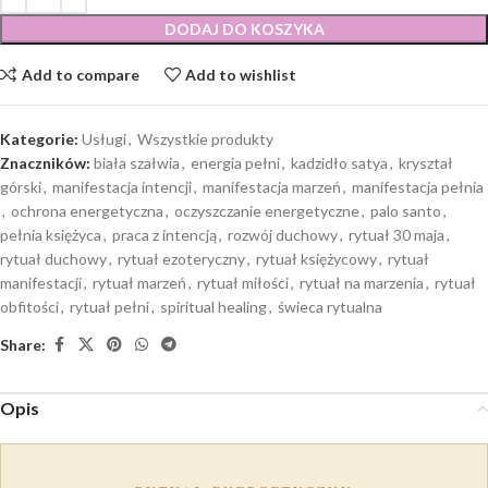
DODAJ DO KOSZYKA
Add to compare
Add to wishlist
Kategorie:
Usługi
,
Wszystkie produkty
Znaczników:
biała szałwia
,
energia pełni
,
kadzidło satya
,
kryształ
górski
,
manifestacja intencji
,
manifestacja marzeń
,
manifestacja pełnia
,
ochrona energetyczna
,
oczyszczanie energetyczne
,
palo santo
,
pełnia księżyca
,
praca z intencją
,
rozwój duchowy
,
rytuał 30 maja
,
rytuał duchowy
,
rytuał ezoteryczny
,
rytuał księżycowy
,
rytuał
manifestacji
,
rytuał marzeń
,
rytuał miłości
,
rytuał na marzenia
,
rytuał
obfitości
,
rytuał pełni
,
spiritual healing
,
świeca rytualna
Share:
Opis