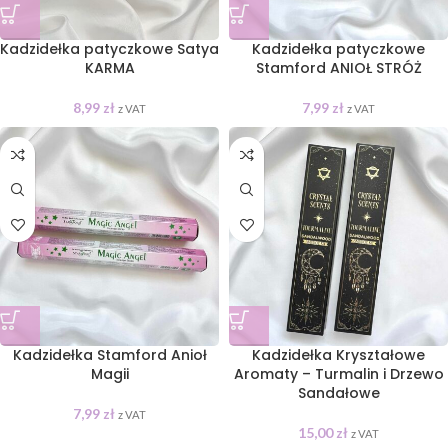
Kadzidełka patyczkowe Satya
Kadzidełka patyczkowe
KARMA
Stamford ANIOŁ STRÓŻ
8,99
zł
7,99
zł
z VAT
z VAT
Kadzidełka Stamford Anioł
Kadzidełka Kryształowe
Magii
Aromaty – Turmalin i Drzewo
Sandałowe
7,99
zł
z VAT
15,00
zł
z VAT