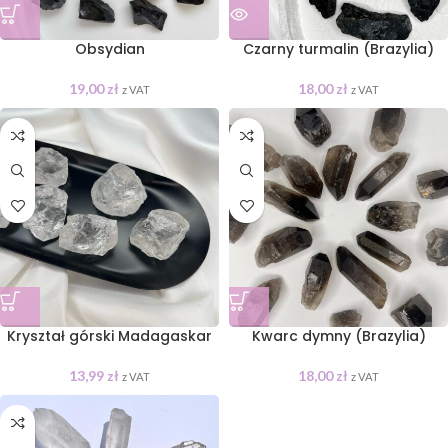
Obsydian
Czarny turmalin (Brazylia)
19,00
zł
18,00
zł
z VAT
z VAT
Kryształ górski Madagaskar
Kwarc dymny (Brazylia)
13,99
zł
18,00
zł
z VAT
z VAT