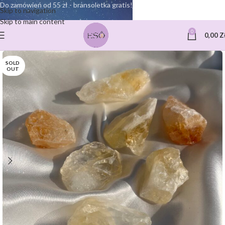
Do zamówień od 55 zł - bransoletka gratis!
Skip to navigation
Skip to main content
0
0,00
Z
SOLD
OUT