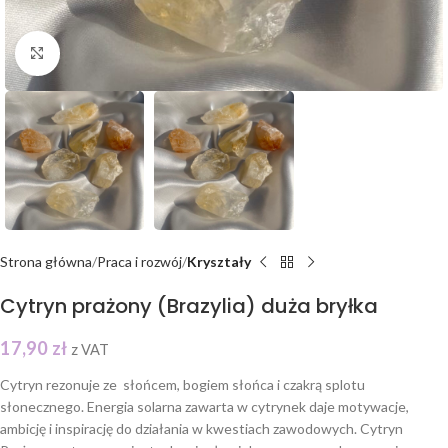
Click to enlarge
Strona główna
Praca i rozwój
Kryształy
Cytryn prażony (Brazylia) duża bryłka
17,90
zł
z VAT
Cytryn rezonuje ze słońcem, bogiem słońca i czakrą splotu
słonecznego. Energia solarna zawarta w cytrynek daje motywacje,
ambicję i inspirację do działania w kwestiach zawodowych. Cytryn