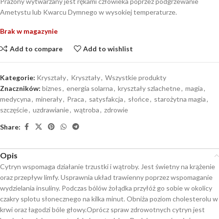
Prażony wytwarzany jest rękami człowieka poprzez podgrzewanie
Ametystu lub Kwarcu Dymnego w wysokiej temperaturze.
Brak w magazynie
Add to compare
Add to wishlist
Kategorie:
Kryształy
,
Kryształy
,
Wszystkie produkty
Znaczników:
biznes
,
energia solarna
,
kryształy szlachetne
,
magia
,
medycyna
,
minerały
,
Praca
,
satysfakcja
,
słońce
,
starożytna magia
,
szczęście
,
uzdrawianie
,
wątroba
,
zdrowie
Share:
Opis
Cytryn wspomaga działanie trzustki i wątroby. Jest świetny na krążenie
oraz przepływ limfy. Usprawnia układ trawienny poprzez wspomaganie
wydzielania insuliny. Podczas bólów żołądka przyłóż go sobie w okolicy
czakry splotu słonecznego na kilka minut. Obniża poziom cholesterolu w
krwi oraz łagodzi bóle głowy.Oprócz spraw zdrowotnych cytryn jest