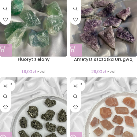
Fluoryt zielony
Ametyst szczotka Urugwaj
18,00
zł
28,00
zł
z VAT
z VAT
SOLD
SOLD
OUT
OUT