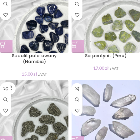
Sodalit polerowany
Serpentynit (Peru)
(Namibia)
17,00
zł
z VAT
15,00
zł
z VAT
SOLD
OUT