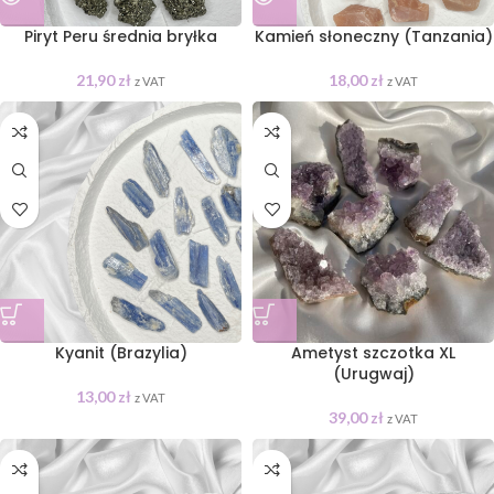
Piryt Peru średnia bryłka
Kamień słoneczny (Tanzania)
21,90
zł
18,00
zł
z VAT
z VAT
Kyanit (Brazylia)
Ametyst szczotka XL
(Urugwaj)
13,00
zł
z VAT
39,00
zł
z VAT