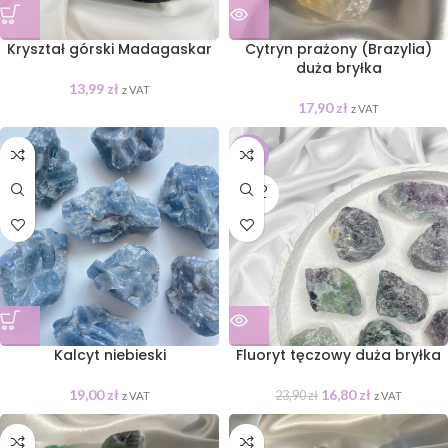
Kryształ górski Madagaskar
Cytryn prażony (Brazylia)
duża bryłka
13,99
zł
z VAT
17,90
zł
z VAT
-30%
SOLD
OUT
Kalcyt niebieski
Fluoryt tęczowy duża bryłka
19,00
zł
16,80
zł
23,90
zł
z VAT
z VAT