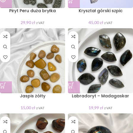
Piryt Peru duża bryłka
Kryształ górski szpic
29,90
zł
45,00
zł
z VAT
z VAT
Jaspis żółty
Labradoryt – Madagaskar
15,00
zł
19,99
zł
z VAT
z VAT