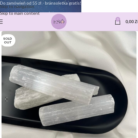
Do zamówień od 55 zł - bransoletka gratis!
Skip to navigation
Skip to main content
0
0,00
Z
SOLD
OUT