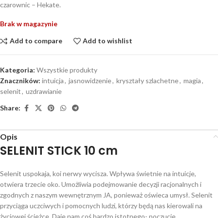
czarownic – Hekate.
Brak w magazynie
Add to compare
Add to wishlist
Kategoria:
Wszystkie produkty
Znaczników:
intuicja
,
jasnowidzenie
,
kryształy szlachetne
,
magia
,
selenit
,
uzdrawianie
Share:
Opis
SELENIT STICK 10 cm
Selenit uspokaja, koi nerwy wycisza. Wpływa świetnie na intuicje,
otwiera trzecie oko. Umożliwia podejmowanie decyzji racjonalnych i
zgodnych z naszym wewnętrznym JA, ponieważ oświeca umysł. Selenit
przyciąga uczciwych i pomocnych ludzi, którzy będą nas kierowali na
życiowej ścieżce. Daje nam coś bardzo istotnego- poczucie