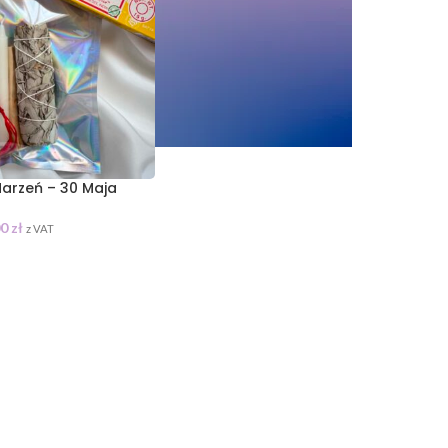
Marzeń – 30 Maja
00
zł
z VAT