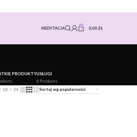
0
0,00
ZŁ
MEDYTACJA
STKIE PRODUKTY
USŁUGI
oducts
6 Products
18
24