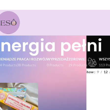
nergia pełni
PIENIĄDZE
PRACA I ROZWÓJ
WYPRZEDAŻ
ZDROWIE
WSZY
4 Products
38 Products
0 Products
29 Products
113 Pr
kty oznaczone “energia pełni”
Show
9
12