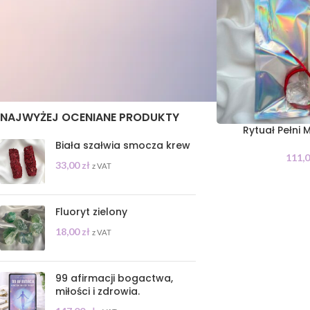
STAN
On sale
In stock
NAJWYŻEJ OCENIANE PRODUKTY
Rytuał Pełni 
Biała szałwia smocza krew
111,
33,00
zł
z VAT
Fluoryt zielony
18,00
zł
z VAT
99 afirmacji bogactwa,
miłości i zdrowia.