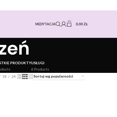
0
0,00
ZŁ
MEDYTACJA
zeń
STKIE PRODUKTY
USŁUGI
oducts
6 Products
18
24