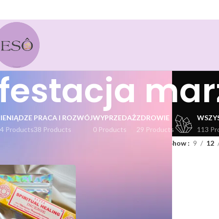
festacja mar
PIENIĄDZE
PRACA I ROZWÓJ
WYPRZEDAŻ
ZDROWIE
WSZY
4 Products
38 Products
0 Products
29 Products
113 Pr
kty oznaczone “manifestacja marzeń”
Show
9
12