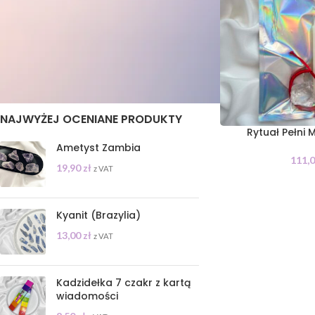
STAN
On sale
In stock
NAJWYŻEJ OCENIANE PRODUKTY
Rytuał Pełni 
Ametyst Zambia
111,
19,90
zł
z VAT
Kyanit (Brazylia)
13,00
zł
z VAT
Kadzidełka 7 czakr z kartą
wiadomości