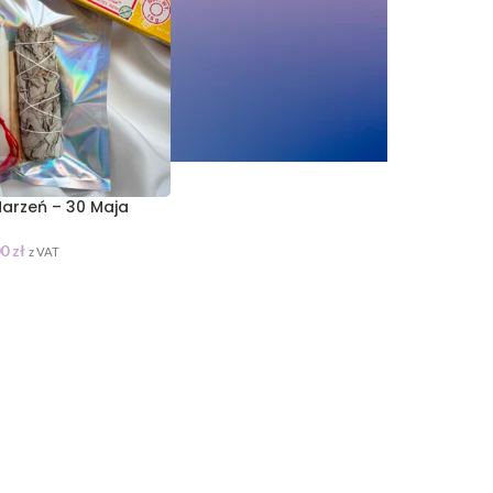
Marzeń – 30 Maja
00
zł
z VAT