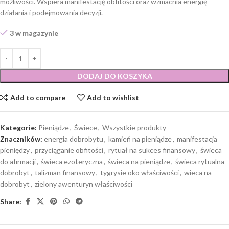
możliwości. Wspiera manifestację obfitości oraz wzmacnia energię
działania i podejmowania decyzji.
3 w magazynie
DODAJ DO KOSZYKA
Add to compare
Add to wishlist
Kategorie:
Pieniądze
,
Świece
,
Wszystkie produkty
Znaczników:
energia dobrobytu
,
kamień na pieniądze
,
manifestacja
pieniędzy
,
przyciąganie obfitości
,
rytuał na sukces finansowy
,
świeca
do afirmacji
,
świeca ezoteryczna
,
świeca na pieniądze
,
świeca rytualna
dobrobyt
,
talizman finansowy
,
tygrysie oko właściwości
,
wieca na
dobrobyt
,
zielony awenturyn właściwości
Share: