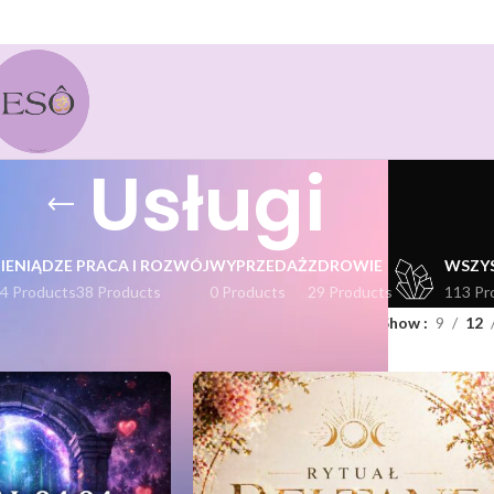
Usługi
PIENIĄDZE
PRACA I ROZWÓJ
WYPRZEDAŻ
ZDROWIE
WSZY
4 Products
38 Products
0 Products
29 Products
113 Pr
i
Show
9
12