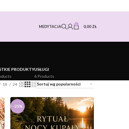
0
0,00
ZŁ
MEDYTACJA
STKIE PRODUKTY
USŁUGI
oducts
6 Products
18
24
-25%