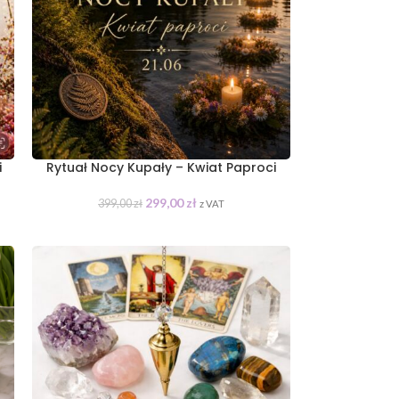
i
Rytuał Nocy Kupały – Kwiat Paproci
299,00
zł
399,00
zł
z VAT