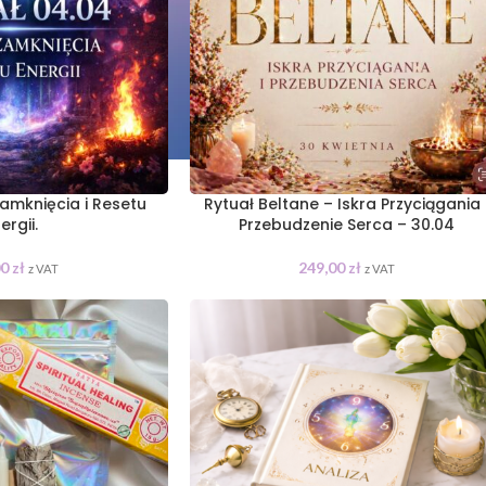
Zamknięcia i Resetu
Rytuał Beltane – Iskra Przyciągania 
ergii.
Przebudzenie Serca – 30.04
00
zł
249,00
zł
z VAT
z VAT