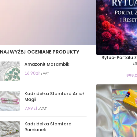
STAN
On sale
In stock
NAJWYŻEJ OCENIANE PRODUKTY
Rytuał Portalu 
En
Amazonit Mozambik
16,90
zł
z VAT
999,
Kadzidełka Stamford Anioł
Magii
7,99
zł
z VAT
Kadzidełka Stamford
Rumianek