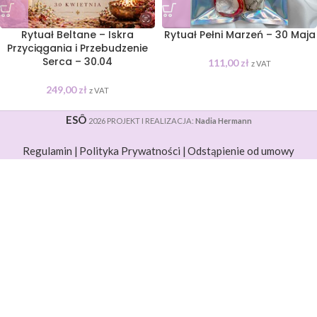
Rytuał Beltane – Iskra
Rytuał Pełni Marzeń – 30 Maja
Przyciągania i Przebudzenie
Serca – 30.04
111,00
zł
z VAT
249,00
zł
z VAT
ESÔ
2026 PROJEKT I REALIZACJA:
Nadia Hermann
Regulamin |
Polityka Prywatności |
Odstąpienie od umowy