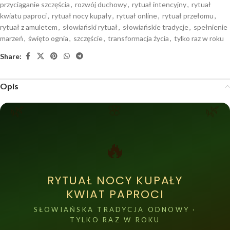
przyciąganie szczęścia
,
rozwój duchowy
,
rytuał intencyjny
,
rytuał
kwiatu paproci
,
rytuał nocy kupały
,
rytuał online
,
rytuał przełomu
,
rytuał z amuletem
,
słowiański rytuał
,
słowiańskie tradycje
,
spełnienie
marzeń
,
święto ognia
,
szczęście
,
transformacja życia
,
tylko raz w roku
Share:
Opis
🌿
🌸
🌿
🔥
RYTUAŁ NOCY KUPAŁY
KWIAT PAPROCI
SŁOWIAŃSKA TRADYCJA ODNOWY ·
TYLKO RAZ W ROKU