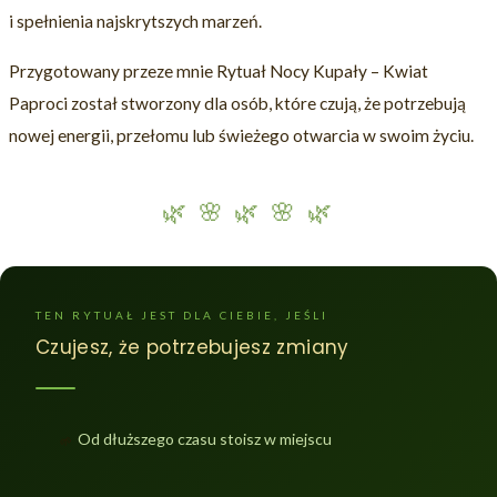
i spełnienia najskrytszych marzeń.
Przygotowany przeze mnie Rytuał Nocy Kupały – Kwiat
Paproci został stworzony dla osób, które czują, że potrzebują
nowej energii, przełomu lub świeżego otwarcia w swoim życiu.
🌿 🌸 🌿 🌸 🌿
TEN RYTUAŁ JEST DLA CIEBIE, JEŚLI
Czujesz, że potrzebujesz zmiany
Od dłuższego czasu stoisz w miejscu
🌱