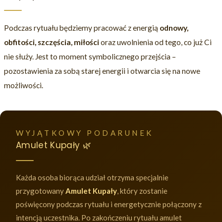
Podczas rytuału będziemy pracować z energią
odnowy,
obfitości, szczęścia, miłości
oraz uwolnienia od tego, co już Ci
nie służy. Jest to moment symbolicznego przejścia –
pozostawienia za sobą starej energii i otwarcia się na nowe
możliwości.
WYJĄTKOWY PODARUNEK
Amulet Kupały 🌿
Każda osoba biorąca udział otrzyma specjalnie
przygotowany
Amulet Kupały
, który zostanie
poświęcony podczas rytuału i energetycznie połączony z
intencją uczestnika. Po zakończeniu rytuału amulet