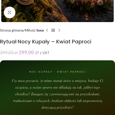
Click to enlarge
Strona główna
Miłość
Inne
Rytuał Nocy Kupały – Kwiat Paproci
299,00
zł
399,00
zł
z VAT
NOC KUPAŁY · KWIAT PAPROCI
Czy masz poczucie, że mimo starań stoisz w miejscu, brakuje Ci
szczęścia, a ważne sprawy nie układają się tak, jakbyś tego
chciał(a)? Zmagasz się z powtarzającymi się przeszkodami,
trudnościami w relacjach, brakiem obfitości lub niepewnością
dotyczącą przyszłości?