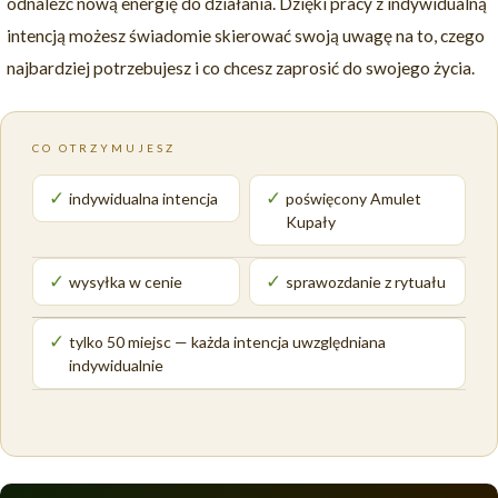
odnaleźć nową energię do działania. Dzięki pracy z indywidualną
intencją możesz świadomie skierować swoją uwagę na to, czego
najbardziej potrzebujesz i co chcesz zaprosić do swojego życia.
CO OTRZYMUJESZ
✓
✓
indywidualna intencja
poświęcony Amulet
Kupały
✓
✓
wysyłka w cenie
sprawozdanie z rytuału
✓
tylko 50 miejsc — każda intencja uwzględniana
indywidualnie