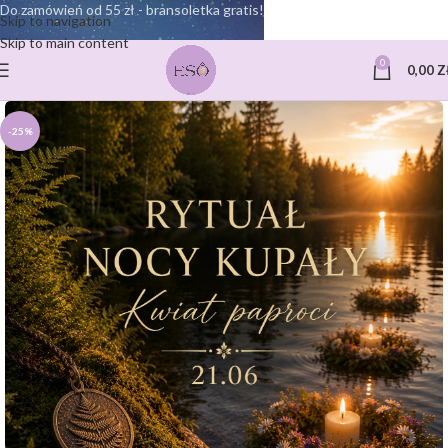
Do zamówień od 55 zł - bransoletka gratis!
Skip to navigation
Skip to main content
0
0,00
Z
-25%