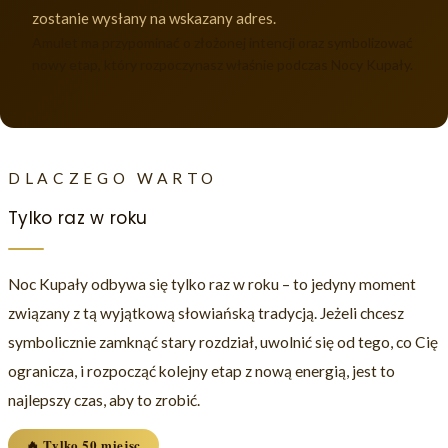
zostanie wysłany na wskazany adres.
Amulet ma przypominać o złożonej intencji oraz symbolizować
nowy etap, który rozpoczynasz właśnie podczas Nocy Kupały.
DLACZEGO WARTO
Tylko raz w roku
Noc Kupały odbywa się tylko raz w roku – to jedyny moment
związany z tą wyjątkową słowiańską tradycją. Jeżeli chcesz
symbolicznie zamknąć stary rozdział, uwolnić się od tego, co Cię
ogranicza, i rozpocząć kolejny etap z nową energią, jest to
najlepszy czas, aby to zrobić.
🔥 Tylko 50 miejsc