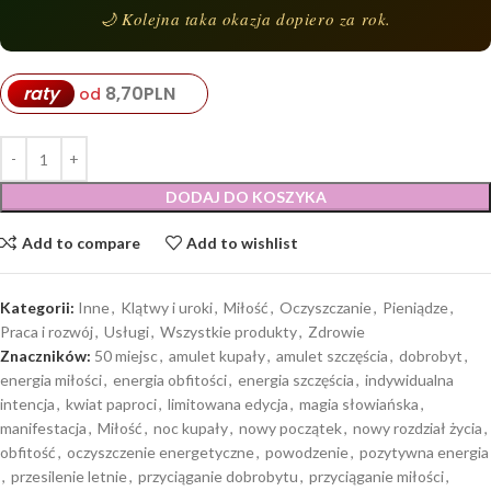
🌙 Kolejna taka okazja dopiero za rok.
8,70
PLN
raty
od
DODAJ DO KOSZYKA
Add to compare
Add to wishlist
Kategorii:
Inne
,
Klątwy i uroki
,
Miłość
,
Oczyszczanie
,
Pieniądze
,
Praca i rozwój
,
Usługi
,
Wszystkie produkty
,
Zdrowie
Znaczników:
50 miejsc
,
amulet kupały
,
amulet szczęścia
,
dobrobyt
,
energia miłości
,
energia obfitości
,
energia szczęścia
,
indywidualna
intencja
,
kwiat paproci
,
limitowana edycja
,
magia słowiańska
,
manifestacja
,
Miłość
,
noc kupały
,
nowy początek
,
nowy rozdział życia
,
obfitość
,
oczyszczenie energetyczne
,
powodzenie
,
pozytywna energia
,
przesilenie letnie
,
przyciąganie dobrobytu
,
przyciąganie miłości
,