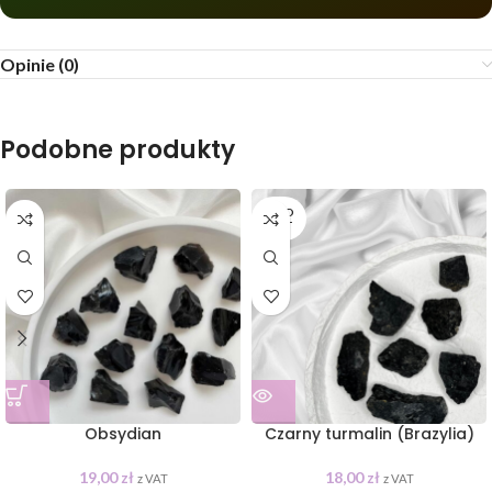
Opinie (0)
Podobne produkty
SOLD
OUT
Obsydian
Czarny turmalin (Brazylia)
19,00
zł
18,00
zł
z VAT
z VAT