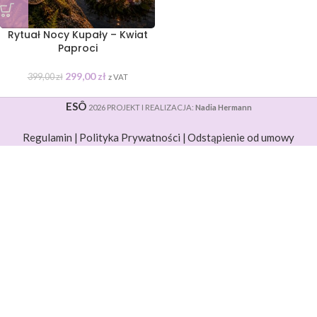
Rytuał Nocy Kupały – Kwiat
Paproci
299,00
zł
399,00
zł
z VAT
ESÔ
2026 PROJEKT I REALIZACJA:
Nadia Hermann
Regulamin |
Polityka Prywatności |
Odstąpienie od umowy