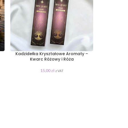
i
Kadzidełka Kryształowe Aromaty –
Kwarc Różowy i Róża
15,00
zł
z VAT