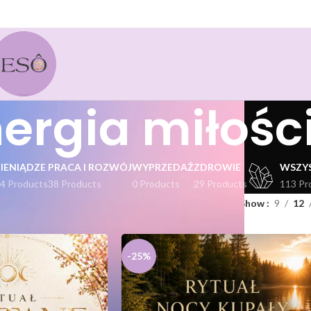
ergia miłośc
PIENIĄDZE
PRACA I ROZWÓJ
WYPRZEDAŻ
ZDROWIE
WSZY
4 Products
38 Products
0 Products
29 Products
113 Pr
kty oznaczone “energia miłości”
Show
9
12
-25%