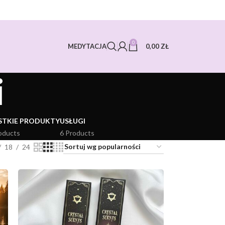
0
0,00
ZŁ
MEDYTACJA
i
STKIE PRODUKTY
USŁUGI
oducts
6 Products
18
24