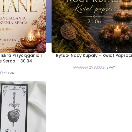
Iskra Przyciągania i
Rytuał Nocy Kupały – Kwiat Paproc
e Serca – 30.04
299,00
zł
399,00
zł
z VAT
00
zł
z VAT