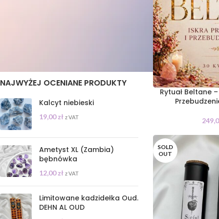
STAN
On sale
In stock
NAJWYŻEJ OCENIANE PRODUKTY
Rytuał Beltane – 
Przebudzeni
Kalcyt niebieski
19,00
zł
z VAT
249,
SOLD
Ametyst XL (Zambia)
OUT
bębnówka
12,00
zł
z VAT
Limitowane kadzidełka Oud.
DEHN AL OUD