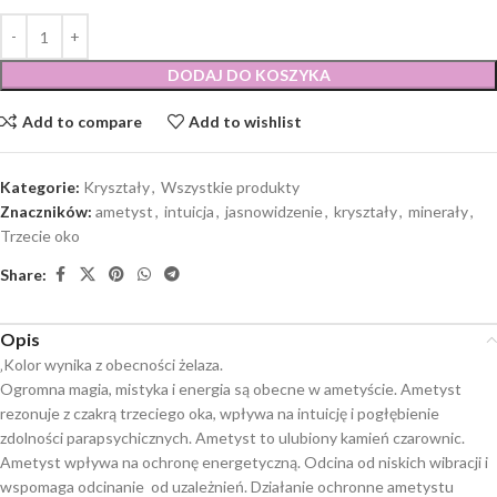
DODAJ DO KOSZYKA
Add to compare
Add to wishlist
Kategorie:
Kryształy
,
Wszystkie produkty
Znaczników:
ametyst
,
intuicja
,
jasnowidzenie
,
kryształy
,
minerały
,
Trzecie oko
Share:
Opis
‚Kolor wynika z obecności żelaza.
Ogromna magia, mistyka i energia są obecne w ametyście. Ametyst
rezonuje z czakrą trzeciego oka, wpływa na intuicję i pogłębienie
zdolności parapsychicznych. Ametyst to ulubiony kamień czarownic.
Ametyst wpływa na ochronę energetyczną. Odcina od niskich wibracji i
wspomaga odcinanie od uzależnień. Działanie ochronne ametystu