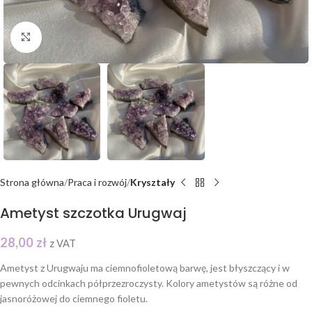
Click to enlarge
Strona główna
Praca i rozwój
Kryształy
Ametyst szczotka Urugwaj
28,00
zł
z VAT
Ametyst z Urugwaju ma ciemnofioletową barwę, jest błyszczący i w
pewnych odcinkach półprzezroczysty. Kolory ametystów są różne od
jasnoróżowej do ciemnego fioletu.