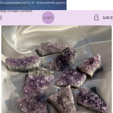
Do zamówień od 55 zł - bransoletka gratis!
Skip to navigation
Skip to main content
0
0,00
Z