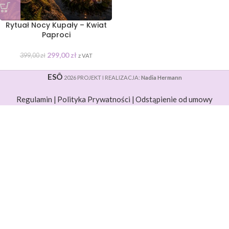
Rytuał Nocy Kupały – Kwiat
Paproci
299,00
zł
399,00
zł
z VAT
ESÔ
2026 PROJEKT I REALIZACJA:
Nadia Hermann
Regulamin |
Polityka Prywatności |
Odstąpienie od umowy