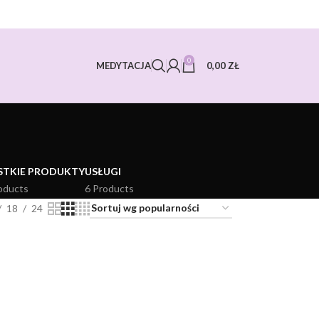
0
0,00
ZŁ
MEDYTACJA
STKIE PRODUKTY
USŁUGI
oducts
6 Products
18
24