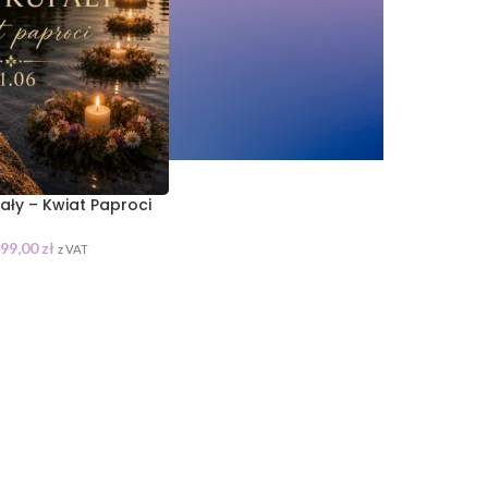
ały – Kwiat Paproci
99,00
zł
z VAT