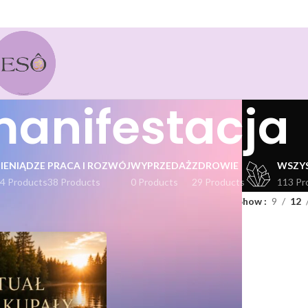
anifestacja
PIENIĄDZE
PRACA I ROZWÓJ
WYPRZEDAŻ
ZDROWIE
WSZY
4 Products
38 Products
0 Products
29 Products
113 Pr
kty oznaczone “manifestacja”
Show
9
12