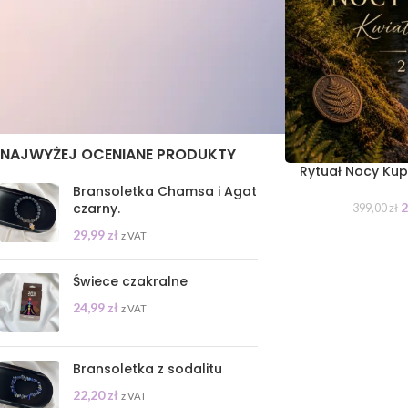
STAN
On sale
In stock
NAJWYŻEJ OCENIANE PRODUKTY
Rytuał Nocy Kup
Bransoletka Chamsa i Agat
2
czarny.
399,00
zł
29,99
zł
z VAT
Świece czakralne
24,99
zł
z VAT
Bransoletka z sodalitu
22,20
zł
z VAT