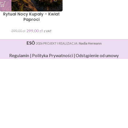
Rytuał Nocy Kupały – Kwiat
Paproci
299,00
zł
399,00
zł
z VAT
ESÔ
2026 PROJEKT I REALIZACJA:
Nadia Hermann
Regulamin |
Polityka Prywatności |
Odstąpienie od umowy