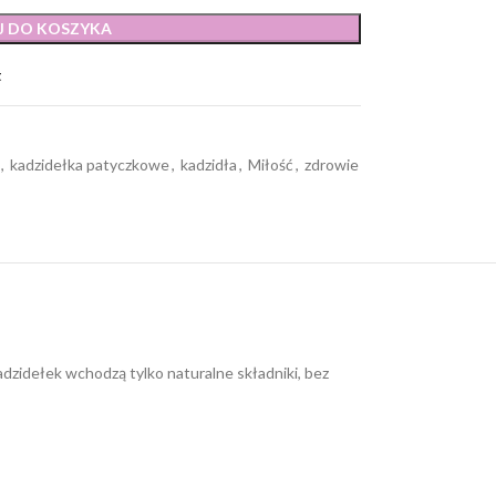
J DO KOSZYKA
t
,
kadzidełka patyczkowe
,
kadzidła
,
Miłość
,
zdrowie
dzidełek wchodzą tylko naturalne składniki, bez