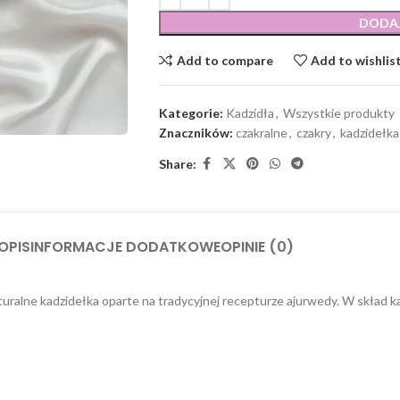
DODA
Add to compare
Add to wishlis
Kategorie:
Kadzidła
,
Wszystkie produkty
Znaczników:
czakralne
,
czakry
,
kadzidełka
Share:
OPIS
INFORMACJE DODATKOWE
OPINIE (0)
ralne kadzidełka oparte na tradycyjnej recepturze ajurwedy. W skład ka