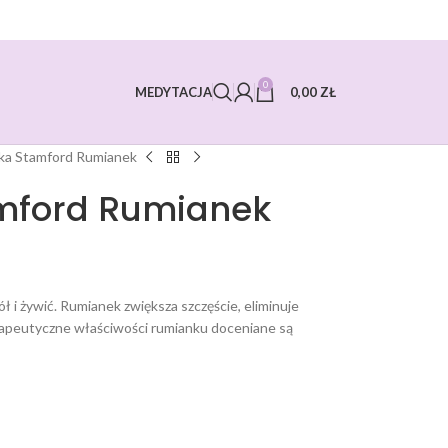
0
0,00
ZŁ
MEDYTACJA
ka Stamford Rumianek
amford Rumianek
 i żywić. Rumianek zwiększa szczęście, eliminuje
erapeutyczne właściwości rumianku doceniane są