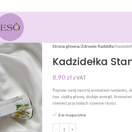
Strona główna
Zdrowie
Kadzidła
Kadzideł
Kadzidełka St
8,90
zł
z VAT
Popraw swój nastrój aromatem rumianku, ziół
tzw. ciężką głowę, dodaje energii. Aromat
również przy bólach stawów i kości.
6 w magazynie