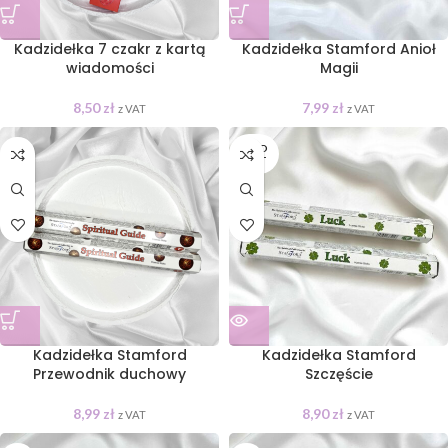
Kadzidełka 7 czakr z kartą
Kadzidełka Stamford Anioł
wiadomości
Magii
8,50
zł
7,99
zł
z VAT
z VAT
SOLD
OUT
Kadzidełka Stamford
Kadzidełka Stamford
Przewodnik duchowy
Szczęście
8,99
zł
8,90
zł
z VAT
z VAT