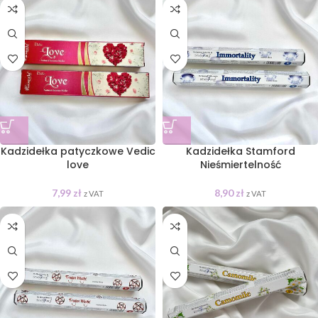
Kadzidełka patyczkowe Vedic
Kadzidełka Stamford
love
Nieśmiertelność
7,99
zł
8,90
zł
z VAT
z VAT