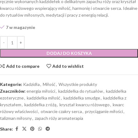
ręcznie wykonanych kadzidełek o delikatnym zapachu róży oraz kryształ
kwarcu różowego wspierający miłość, harmonię i otwarcie serca. Idealne
do rytuałów miłosnych, medytacji i pracy z energią relacji.
7 w magazynie
DODAJ DO KOSZYKA
Add to compare
Add to wishlist
Kategorie:
Kadzidła
,
Miłość
,
Wszystkie produkty
Znaczników:
energia miłości
,
kadzidełka do rytuałów
,
kadzidełka
ezoteryczne
,
kadzidełka miłość
,
kadzidełka smudge
,
kadzidełka z
kryształem
,
kadzidełka z różą
,
kryształ kwarcu różowego
,
kwarc
różowy właściwości
,
otwarcie czakry serca
,
przyciąganie miłości
,
talizman miłosny
,
zapach róży aromaterapia
Share: