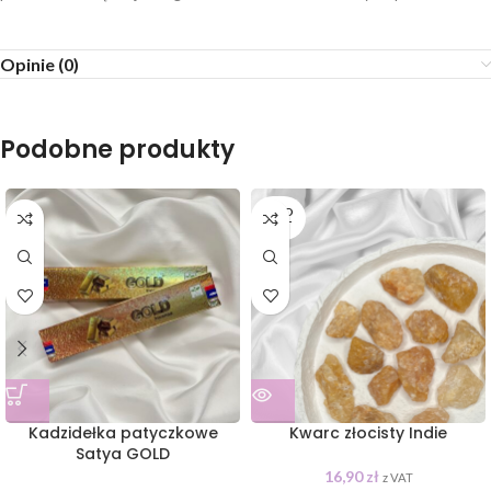
Opinie (0)
Podobne produkty
SOLD
OUT
Kadzidełka patyczkowe
Kwarc złocisty Indie
Satya GOLD
16,90
zł
z VAT