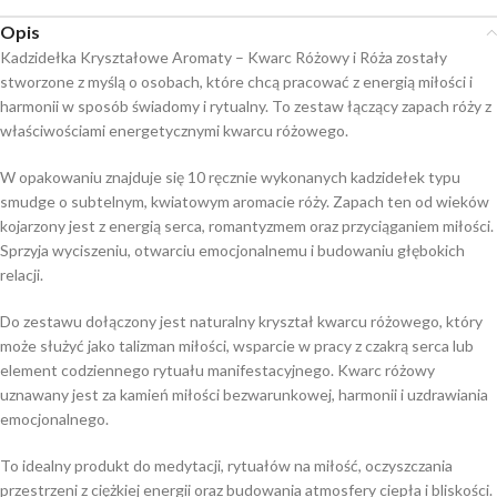
Opis
Kadzidełka Kryształowe Aromaty – Kwarc Różowy i Róża zostały
stworzone z myślą o osobach, które chcą pracować z energią miłości i
harmonii w sposób świadomy i rytualny. To zestaw łączący zapach róży z
właściwościami energetycznymi kwarcu różowego.
W opakowaniu znajduje się 10 ręcznie wykonanych kadzidełek typu
smudge o subtelnym, kwiatowym aromacie róży. Zapach ten od wieków
kojarzony jest z energią serca, romantyzmem oraz przyciąganiem miłości.
Sprzyja wyciszeniu, otwarciu emocjonalnemu i budowaniu głębokich
relacji.
Do zestawu dołączony jest naturalny kryształ kwarcu różowego, który
może służyć jako talizman miłości, wsparcie w pracy z czakrą serca lub
element codziennego rytuału manifestacyjnego. Kwarc różowy
uznawany jest za kamień miłości bezwarunkowej, harmonii i uzdrawiania
emocjonalnego.
To idealny produkt do medytacji, rytuałów na miłość, oczyszczania
przestrzeni z ciężkiej energii oraz budowania atmosfery ciepła i bliskości.