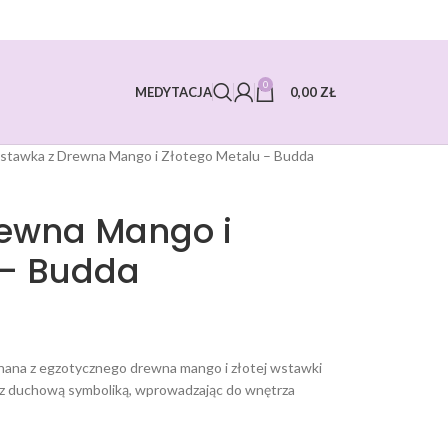
0
0,00
ZŁ
MEDYTACJA
stawka z Drewna Mango i Złotego Metalu – Budda
rewna Mango i
 – Budda
ana z egzotycznego drewna mango i złotej wstawki
 z duchową symboliką, wprowadzając do wnętrza