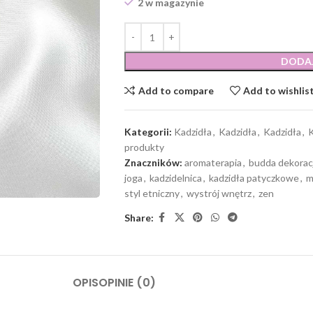
2 w magazynie
DODA
Add to compare
Add to wishlis
Kategorii:
Kadzidła
,
Kadzidła
,
Kadzidła
,
K
produkty
Znaczników:
aromaterapia
,
budda dekorac
joga
,
kadzidelnica
,
kadzidła patyczkowe
,
m
styl etniczny
,
wystrój wnętrz
,
zen
Share:
OPIS
OPINIE (0)