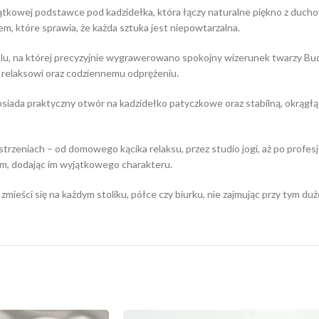
jątkowej podstawce pod kadzidełka, która łączy naturalne piękno z duch
m, które sprawia, że każda sztuka jest niepowtarzalna.
lu, na której precyzyjnie wygrawerowano spokojny wizerunek twarzy Bu
 relaksowi oraz codziennemu odprężeniu.
ada praktyczny otwór na kadzidełko patyczkowe oraz stabilną, okrągłą f
trzeniach – od domowego kącika relaksu, przez studio jogi, aż po profes
ym, dodając im wyjątkowego charakteru.
ieści się na każdym stoliku, półce czy biurku, nie zajmując przy tym duż