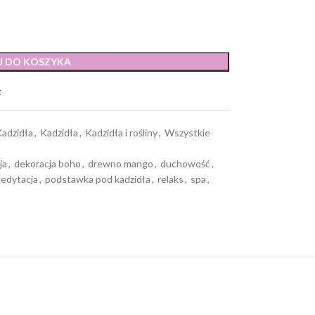
J DO KOSZYKA
t
adzidła
,
Kadzidła
,
Kadzidła i rośliny
,
Wszystkie
ja
,
dekoracja boho
,
drewno mango
,
duchowość
,
edytacja
,
podstawka pod kadzidła
,
relaks
,
spa
,