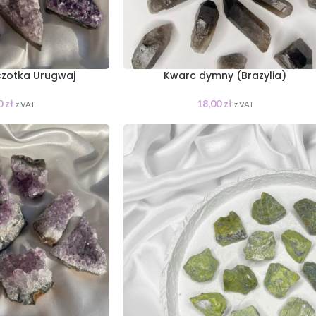
czotka Urugwaj
Kwarc dymny (Brazylia)
0
zł
18,00
zł
z VAT
z VAT