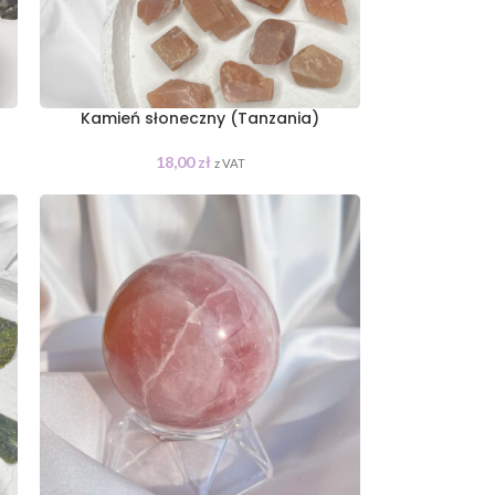
Kamień słoneczny (Tanzania)
18,00
zł
z VAT