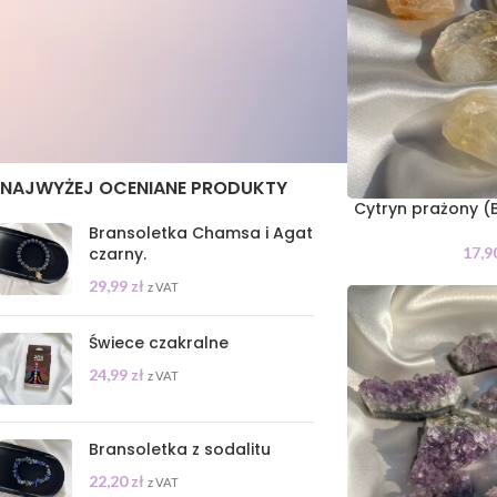
STAN
On sale
In stock
NAJWYŻEJ OCENIANE PRODUKTY
Cytryn prażony (B
Bransoletka Chamsa i Agat
17,9
czarny.
29,99
zł
z VAT
Świece czakralne
24,99
zł
z VAT
Bransoletka z sodalitu
22,20
zł
z VAT