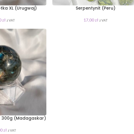
tka XL (Urugwaj)
Serpentynit (Peru)
0
zł
17,00
zł
z VAT
z VAT
tu 300g (Madagaskar)
00
zł
z VAT