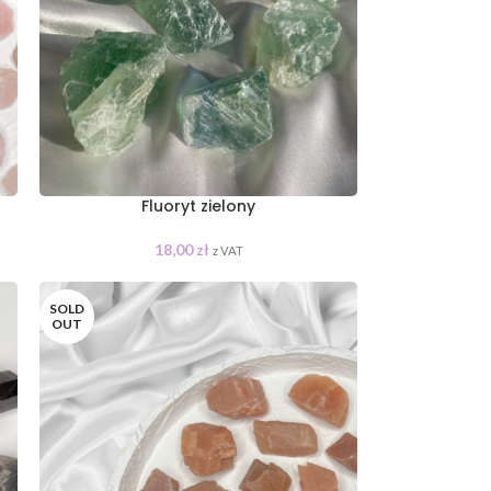
Fluoryt zielony
18,00
zł
z VAT
SOLD
OUT