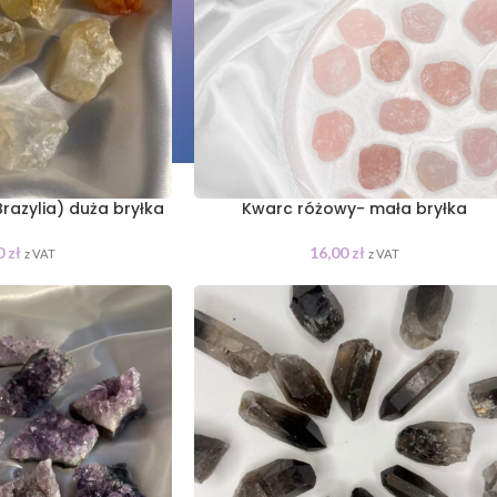
razylia) duża bryłka
Kwarc różowy- mała bryłka
0
zł
16,00
zł
z VAT
z VAT