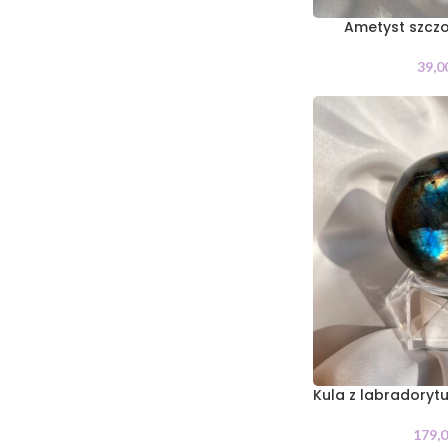
Ametyst szczo
39,0
Kula z labradory
179,