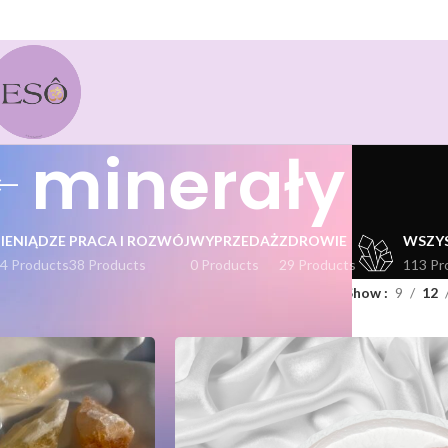
minerały
PIENIĄDZE
PRACA I ROZWÓJ
WYPRZEDAŻ
ZDROWIE
WSZY
4 Products
38 Products
0 Products
29 Products
113 Pr
kty oznaczone “minerały”
Show
9
12