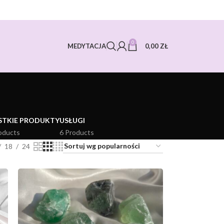
0
0,00
ZŁ
MEDYTACJA
STKIE PRODUKTY
USŁUGI
oducts
6 Products
18
24