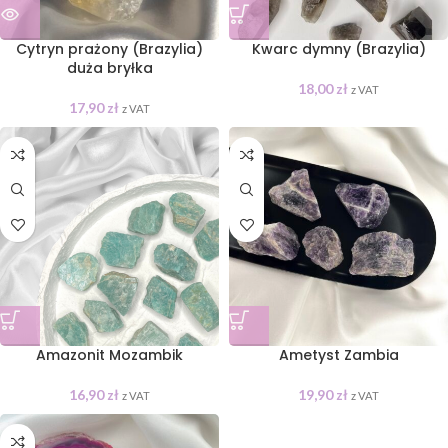
Cytryn prażony (Brazylia)
Kwarc dymny (Brazylia)
duża bryłka
18,00
zł
z VAT
17,90
zł
z VAT
Amazonit Mozambik
Ametyst Zambia
16,90
zł
19,90
zł
z VAT
z VAT