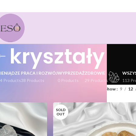
kryształy
PIENIĄDZE
PRACA I ROZWÓJ
WYPRZEDAŻ
ZDROWIE
WSZY
4 Products
38 Products
0 Products
29 Products
113 Pr
kty oznaczone “kryształy”
Show
9
12
SOLD
OUT