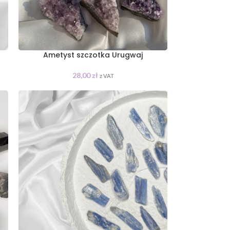
Ametyst szczotka Urugwaj
28,00
zł
z VAT