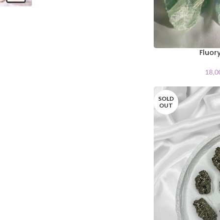
Fluory
18,0
SOLD
OUT