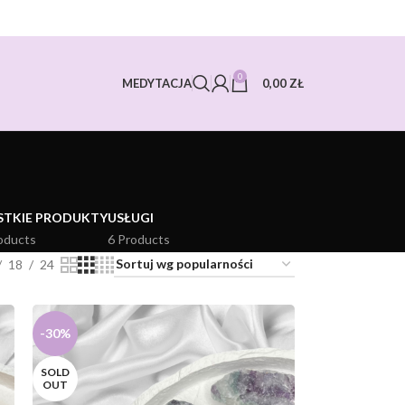
0
0,00
ZŁ
MEDYTACJA
STKIE PRODUKTY
USŁUGI
oducts
6 Products
18
24
-30%
SOLD
OUT