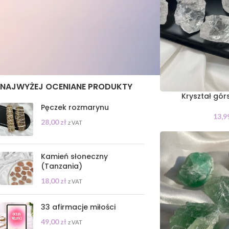
STAN
On sale
In stock
NAJWYŻEJ OCENIANE PRODUKTY
Kryształ gó
Pęczek rozmarynu
13,9
28,00
zł
z VAT
Kamień słoneczny
(Tanzania)
18,00
zł
z VAT
33 afirmacje miłości
49,00
zł
z VAT