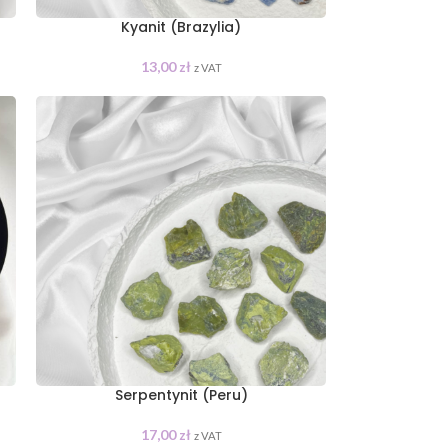
Kyanit (Brazylia)
13,00
zł
z VAT
Serpentynit (Peru)
17,00
zł
z VAT