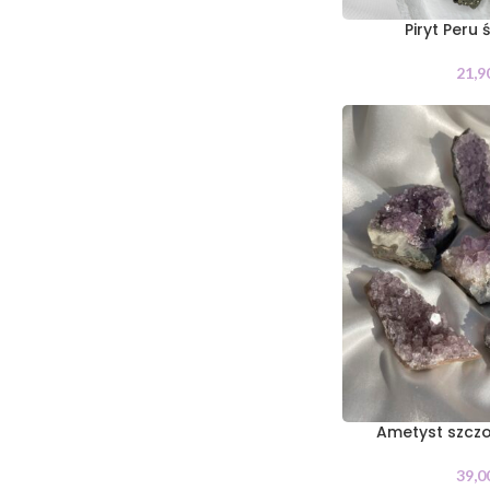
Piryt Peru 
21,9
Ametyst szczo
39,0