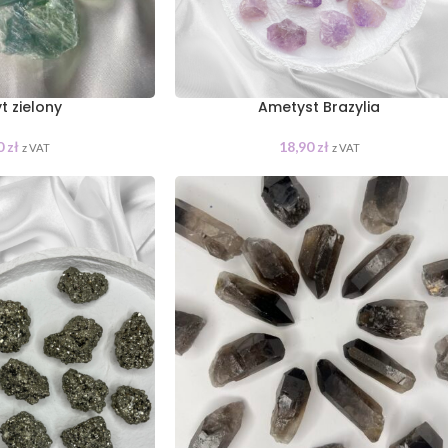
t zielony
Ametyst Brazylia
0
zł
18,90
zł
z VAT
z VAT