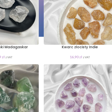
rski Madagaskar
Kwarc złocisty Indie
9
zł
16,90
zł
z VAT
z VAT