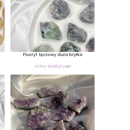
Fluoryt tęczowy duża bryłka
16,80
zł
23,90
zł
z VAT