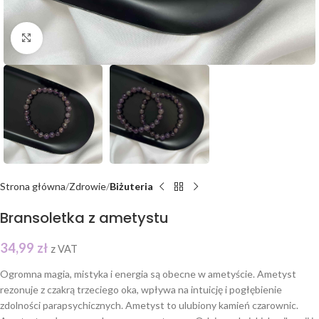
Click to enlarge
Strona główna
Zdrowie
Biżuteria
Bransoletka z ametystu
34,99
zł
z VAT
Ogromna magia, mistyka i energia są obecne w ametyście. Ametyst
rezonuje z czakrą trzeciego oka, wpływa na intuicję i pogłębienie
zdolności parapsychicznych. Ametyst to ulubiony kamień czarownic.