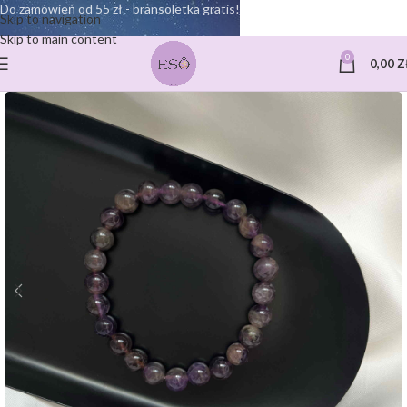
Do zamówień od 55 zł - bransoletka gratis!
Skip to navigation
Skip to main content
0
0,00
Z