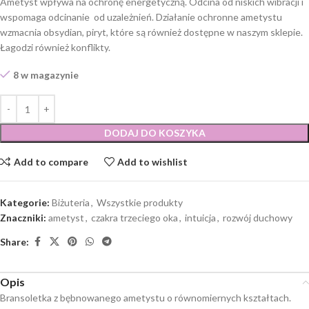
Ametyst wpływa na ochronę energetyczną. Odcina od niskich wibracji i
wspomaga odcinanie od uzależnień. Działanie ochronne ametystu
wzmacnia obsydian, piryt, które są również dostępne w naszym sklepie.
Łagodzi również konflikty.
8 w magazynie
DODAJ DO KOSZYKA
Add to compare
Add to wishlist
Kategorie:
Biżuteria
,
Wszystkie produkty
Znaczniki:
ametyst
,
czakra trzeciego oka
,
intuicja
,
rozwój duchowy
Share:
Opis
Bransoletka z bębnowanego ametystu o równomiernych kształtach.