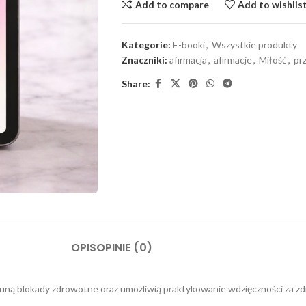
Add to compare
Add to wishlis
Kategorie:
E-booki
,
Wszystkie produkty
Znaczniki:
afirmacja
,
afirmacje
,
Miłość
,
pr
Share:
OPIS
OPINIE (0)
usuną blokady zdrowotne oraz umożliwią praktykowanie wdzięczności za zd