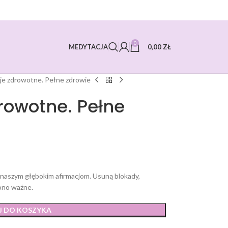
0
0,00
ZŁ
MEDYTACJA
cje zdrowotne. Pełne zdrowie
rowotne. Pełne
i naszym głębokim afirmacjom. Usuną blokady,
 ono ważne.
J DO KOSZYKA