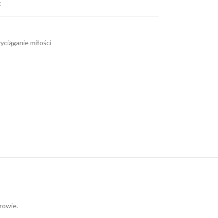
t
zyciąganie miłości
rowie.