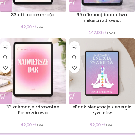
33 afirmacje miłości
99 afirmacji bogactwa,
miłości i zdrowia.
49,00
zł
z VAT
147,00
zł
z VAT
33 afirmacje zdrowotne.
eBook Medytacje z energia
Pełne zdrowie
zywiołów
49,00
zł
99,00
zł
z VAT
z VAT