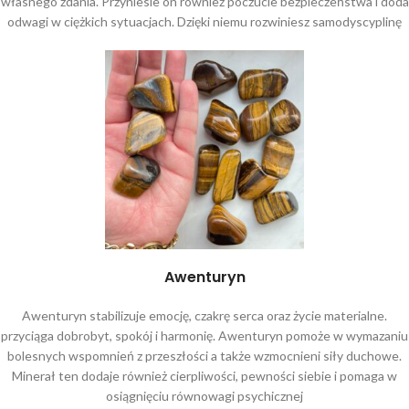
własnego zdania. Przyniesie on również poczucie bezpieczeństwa i doda
odwagi w ciężkich sytuacjach. Dzięki niemu rozwiniesz samodyscyplinę
Awenturyn
Awenturyn stabilizuje emocję, czakrę serca oraz życie materialne.
przyciąga dobrobyt, spokój i harmonię. Awenturyn pomoże w wymazaniu
bolesnych wspomnień z przeszłości a także wzmocnieni siły duchowe.
Minerał ten dodaje również cierpliwości, pewności siebie i pomaga w
osiągnięciu równowagi psychicznej