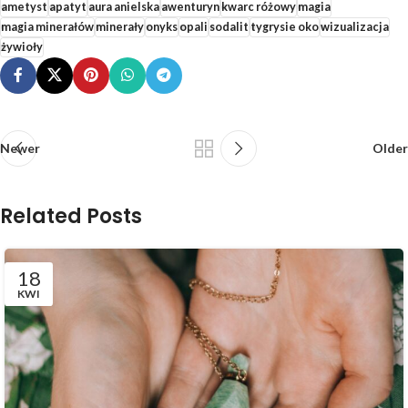
ametyst
apatyt
aura anielska
awenturyn
kwarc różowy
magia
magia minerałów
minerały
onyks
opali
sodalit
tygrysie oko
wizualizacja
żywioły
Newer
Older
Related Posts
18
KWI