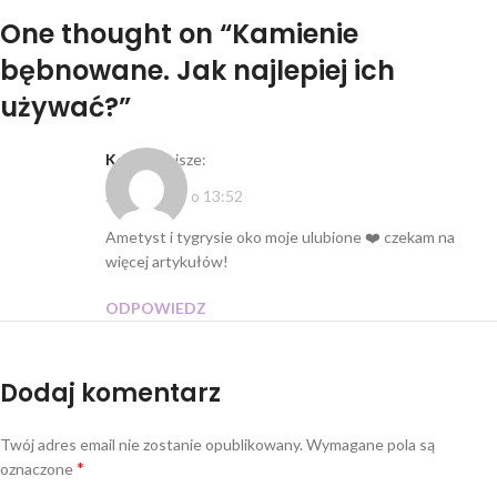
One thought on “
Kamienie
bębnowane. Jak najlepiej ich
używać?
”
Kostka
pisze:
2023-04-07 o 13:52
Ametyst i tygrysie oko moje ulubione ❤️ czekam na
więcej artykułów!
ODPOWIEDZ
Dodaj komentarz
Twój adres email nie zostanie opublikowany.
Wymagane pola są
*
oznaczone