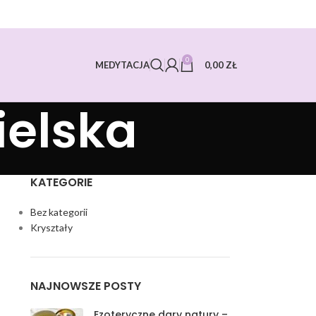
0
0,00
ZŁ
MEDYTACJA
ielska
KATEGORIE
Bez kategorii
Kryształy
NAJNOWSZE POSTY
Ezoteryczne dary natury –