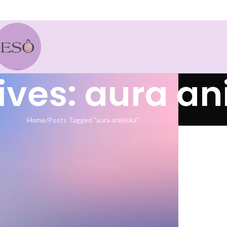
ives: aura an
Home
Posts Tagged "aura anielska"