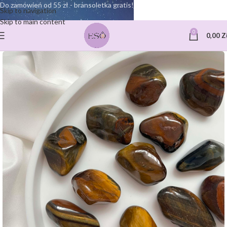
Do zamówień od 55 zł - bransoletka gratis!
Skip to navigation
Skip to main content
0
0,00
Z