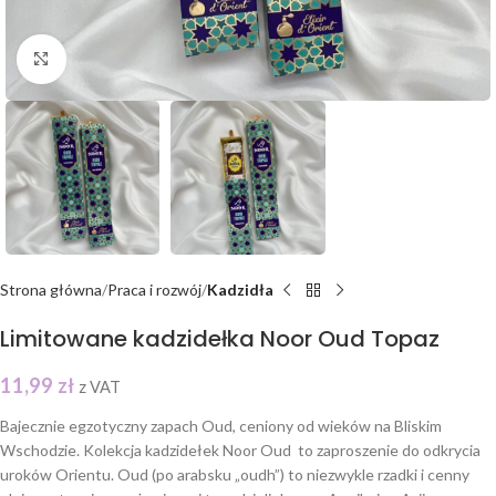
Click to enlarge
Strona główna
Praca i rozwój
Kadzidła
Limitowane kadzidełka Noor Oud Topaz
11,99
zł
z VAT
Bajecznie egzotyczny zapach Oud, ceniony od wieków na Bliskim
Wschodzie. Kolekcja kadzidełek Noor Oud to zaproszenie do odkrycia
uroków Orientu. Oud (po arabsku „oudh”) to niezwykle rzadki i cenny