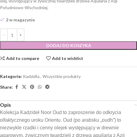
olej, występujący w żywicznej twardzieli drzewa Aquilaria z Azji
Południowo-Wschodniej.
2 w magazynie
DODAJ DO KOSZYKA
Add to compare
Add to wishlist
Kategorie:
Kadzidła
,
Wszystkie produkty
Share:
Opis
Kolekcja Kadzideł Noor Oud to zaproszenie do odkrycia
olfaktycznego uroku Orientu. Oud (po arabsku „oudh”) to
niezwykle rzadki i cenny olejek występujący w drewnie
agarowym, żywicznym twardzieli z drzewa aquilaria z Azji