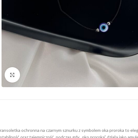
Click to enlarge
ransoletka ochronna na czarnym sznurku z symbolem oka proroka to elegan
stabilność oraz tajemniczość, podczas gdy „oko proroka” działa jako amu