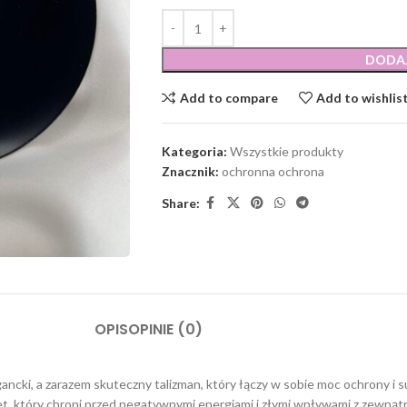
DODA
Add to compare
Add to wishlis
Kategoria:
Wszystkie produkty
Znacznik:
ochronna ochrona
Share:
OPIS
OPINIE (0)
cki, a zarazem skuteczny talizman, który łączy w sobie moc ochrony i su
let, który chroni przed negatywnymi energiami i złymi wpływami z zewnątr