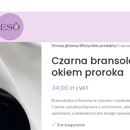
Strona główna
Wszystkie produkty
Czarna
Czarna bransol
okiem proroka
34,00
zł
z VAT
Bransoletka ochronna na sznurku z symbolem
Czarne sznurki połączone z ochronnym „oki
wpływami, a minimalistyczny design sprawia, 
3 w magazynie