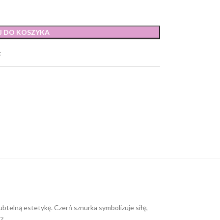
J DO KOSZYKA
t
btelną estetykę. Czerń sznurka symbolizuje siłę,
z.