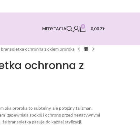
0
0,00
ZŁ
MEDYTACJA
 bransoletka ochronna z okiem proroka
etka ochronna z
 oka proroka to subtelny, ale potężny talizman.
em” zapewniają spokój i ochronę przed negatywnymi
że bransoletka pasuje do każdej stylizacji.