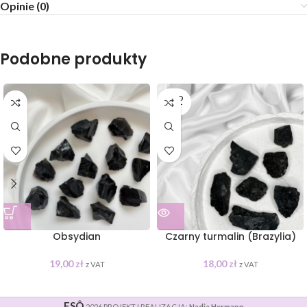
Opinie (0)
Podobne produkty
SOLD
OUT
Obsydian
Czarny turmalin (Brazylia)
19,00
zł
18,00
zł
z VAT
z VAT
ESÔ
2026 PROJEKT I REALIZACJA:
Nadia Hermann