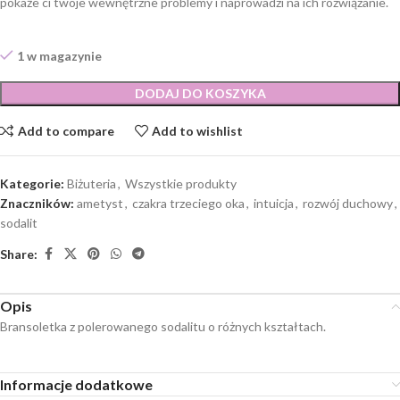
pokaże ci twoje wewnętrzne problemy i naprowadzi na ich rozwiązanie.
1 w magazynie
DODAJ DO KOSZYKA
Add to compare
Add to wishlist
Kategorie:
Biżuteria
,
Wszystkie produkty
Znaczników:
ametyst
,
czakra trzeciego oka
,
intuicja
,
rozwój duchowy
,
sodalit
Share:
Opis
Bransoletka z polerowanego sodalitu o różnych kształtach.
Informacje dodatkowe