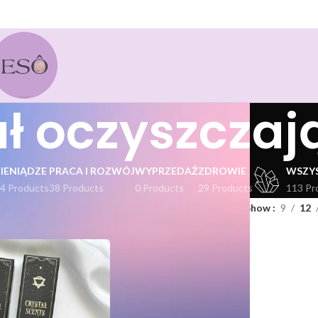
ał oczyszczaj
PIENIĄDZE
PRACA I ROZWÓJ
WYPRZEDAŻ
ZDROWIE
WSZY
4 Products
38 Products
0 Products
29 Products
113 Pr
kty oznaczone “rytuał oczyszczający”
Show
9
12