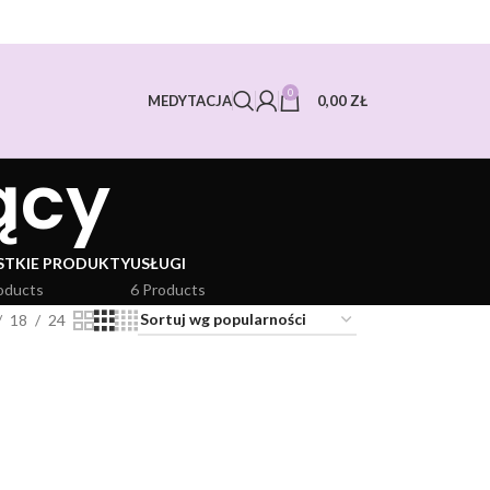
0
0,00
ZŁ
MEDYTACJA
ący
STKIE PRODUKTY
USŁUGI
oducts
6 Products
18
24