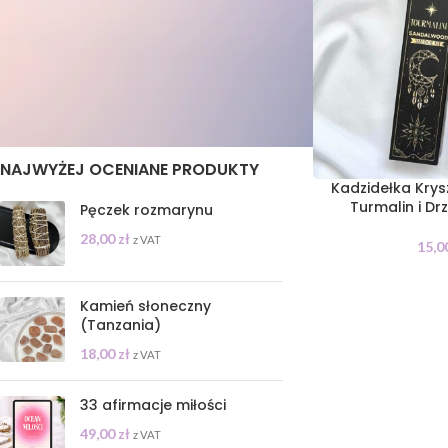
STAN
On sale
In stock
NAJWYŻEJ OCENIANE PRODUKTY
Kadzidełka Kry
Turmalin i D
Pęczek rozmarynu
28,00
zł
z VAT
15,0
Kamień słoneczny
(Tanzania)
18,00
zł
z VAT
33 afirmacje miłości
49,00
zł
z VAT