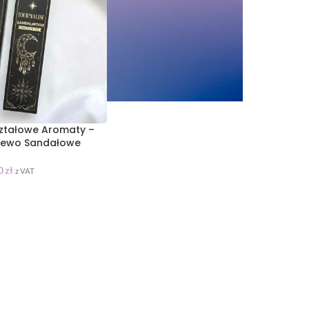
ształowe Aromaty –
rzewo Sandałowe
0
zł
z VAT