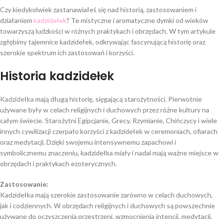
Czy kiedykolwiek zastanawiałeś się nad historią, zastosowaniem i
działaniem
kadzidełek
? Te mistyczne i aromatyczne dymki od wieków
towarzyszą ludzkości w różnych praktykach i obrzędach. W tym artykule
zgłębimy tajemnice kadzidełek, odkrywając fascynującą historię oraz
szerokie spektrum ich zastosowań i korzyści.
Historia kadzidełek
Kadzidełka
mają długą historię, sięgającą starożytności. Pierwotnie
używane były w celach religijnych i duchowych przez różne kultury na
całym świecie. Starożytni Egipcjanie, Grecy, Rzymianie, Chińczycy i wiele
innych cywilizacji czerpało korzyści z kadzidełek w ceremoniach, ofiarach
oraz medytacji. Dzięki swojemu intensywnemu zapachowi i
symbolicznemu znaczeniu, kadzidełka miały i nadal mają ważne miejsce w
obrzędach i praktykach ezoterycznych.
Zastosowanie:
Kadzidełka mają szerokie zastosowanie zarówno w celach duchowych,
jak i codziennych. W obrzędach religijnych i duchowych są powszechnie
używane do oczyszczenia przestrzeni, wzmocnienia intencji, medytacji,