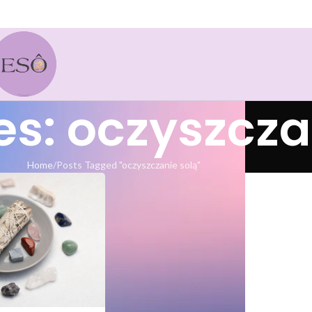
es: oczyszcza
Home
Posts Tagged "oczyszczanie solą"