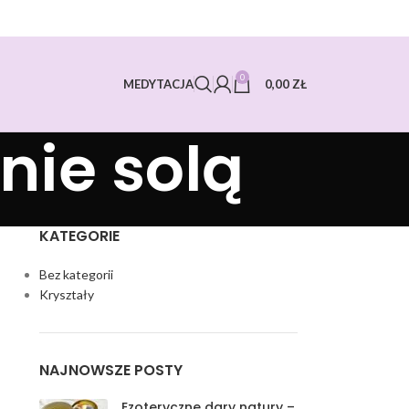
0
0,00
ZŁ
MEDYTACJA
nie solą
KATEGORIE
Bez kategorii
Kryształy
NAJNOWSZE POSTY
Ezoteryczne dary natury –