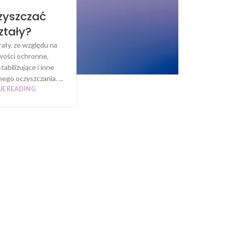
zyszczać
ztały?
rały, ze względu na
wości ochronne,
tabilizujące i inne
ego oczyszczania. ...
E READING