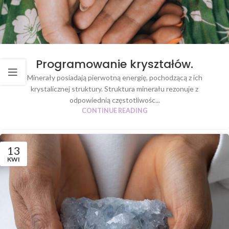
Programowanie kryształów.
Minerały posiadają pierwotną energię, pochodzącą z ich
krystalicznej struktury. Struktura minerału rezonuje z
odpowiednią częstotliwośc...
CONTINUE READING
13
KWI