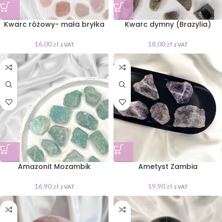
Kwarc różowy- mała bryłka
Kwarc dymny (Brazylia)
16,00
zł
18,00
zł
z VAT
z VAT
Amazonit Mozambik
Ametyst Zambia
16,90
zł
19,90
zł
z VAT
z VAT