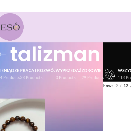
talizman
PIENIĄDZE
PRACA I ROZWÓJ
WYPRZEDAŻ
ZDROWIE
WSZY
4 Products
38 Products
0 Products
29 Products
113 Pr
kty oznaczone “talizman”
Show
9
12