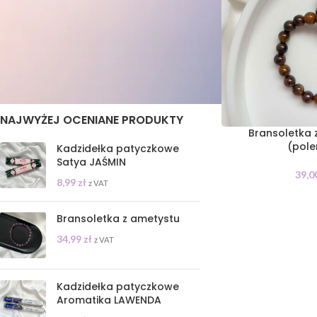
STAN
On sale
In stock
NAJWYŻEJ OCENIANE PRODUKTY
Bransoletka 
(pol
Kadzidełka patyczkowe
Satya JAŚMIN
39,0
8,99
zł
z VAT
Bransoletka z ametystu
34,99
zł
z VAT
Kadzidełka patyczkowe
Aromatika LAWENDA