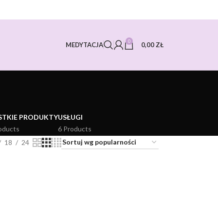
0
0,00
ZŁ
MEDYTACJA
STKIE PRODUKTY
USŁUGI
oducts
6 Products
18
24