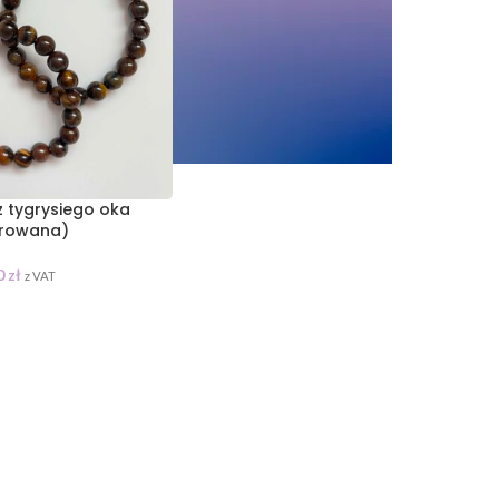
z tygrysiego oka
erowana)
0
zł
z VAT