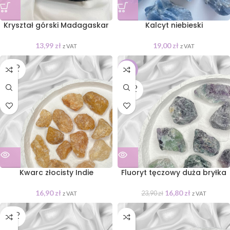
Kryształ górski Madagaskar
Kalcyt niebieski
13,99
zł
19,00
zł
z VAT
z VAT
SOLD
-30%
OUT
SOLD
OUT
Kwarc złocisty Indie
Fluoryt tęczowy duża bryłka
16,90
zł
16,80
zł
23,90
zł
z VAT
z VAT
SOLD
OUT