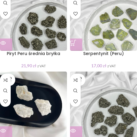
Piryt Peru średnia bryłka
Serpentynit (Peru)
21,90
zł
17,00
zł
z VAT
z VAT
SOLD
SOLD
OUT
OUT