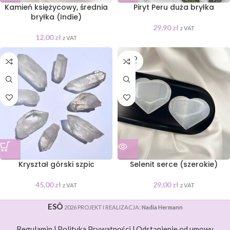
Kamień księżycowy, średnia
Piryt Peru duża bryłka
bryłka (Indie)
29,90
zł
z VAT
12,00
zł
z VAT
SOLD
OUT
Kryształ górski szpic
Selenit serce (szerokie)
45,00
zł
29,00
zł
z VAT
z VAT
ESÔ
2026 PROJEKT I REALIZACJA:
Nadia Hermann
Regulamin |
Polityka Prywatności |
Odstąpienie od umowy