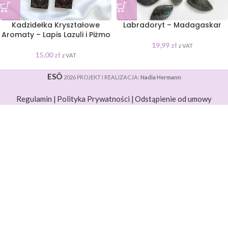
Kadzidełka Kryształowe
Labradoryt – Madagaskar
Aromaty – Lapis Lazuli i Piżmo
19,99
zł
z VAT
15,00
zł
z VAT
ESÔ
2026 PROJEKT I REALIZACJA:
Nadia Hermann
Regulamin |
Polityka Prywatności |
Odstąpienie od umowy