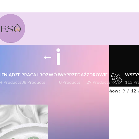
i
PIENIĄDZE
PRACA I ROZWÓJ
WYPRZEDAŻ
ZDROWIE
WSZY
4 Products
38 Products
0 Products
29 Products
113 Pr
kty oznaczone “i”
Show
9
12