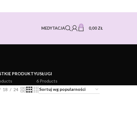
0
0,00
ZŁ
MEDYTACJA
STKIE PRODUKTY
USŁUGI
oducts
6 Products
18
24