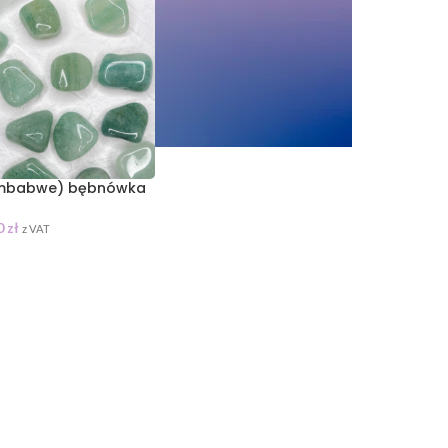
Zimbabwe) bębnówka
0
zł
z VAT