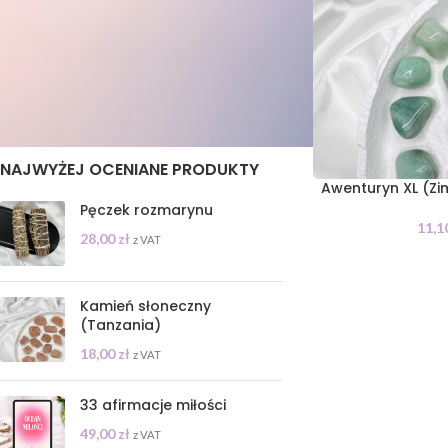
STAN
On sale
In stock
NAJWYŻEJ OCENIANE PRODUKTY
Awenturyn XL (
Pęczek rozmarynu
11,1
28,00
zł
z VAT
Kamień słoneczny
(Tanzania)
18,00
zł
z VAT
33 afirmacje miłości
49,00
zł
z VAT