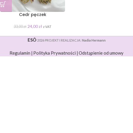
Cedr pęczek
24,00
zł
33,00
zł
z VAT
ESÔ
2026 PROJEKT I REALIZACJA:
Nadia Hermann
Regulamin |
Polityka Prywatności |
Odstąpienie od umowy