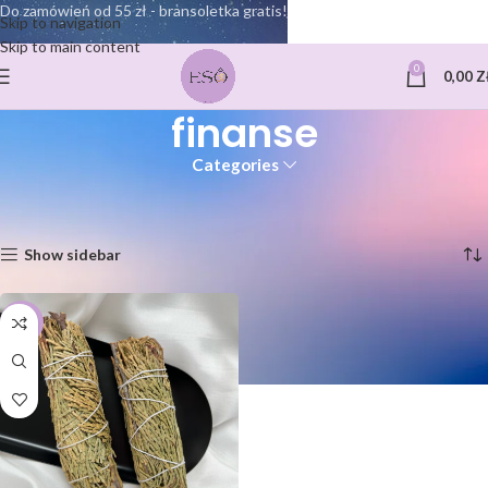
Do zamówień od 55 zł - bransoletka gratis!
Skip to navigation
Skip to main content
0
0,00
Z
finanse
Categories
Strona główna
Produkty oznaczone “finanse”
Wyświetlanie jednego wyniku
Show sidebar
-27%