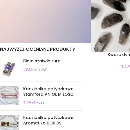
STAN
On sale
In stock
NAJWYŻEJ OCENIANE PRODUKTY
Kwarc dym
Biała szałwia rura
18,0
29,00
zł
z VAT
Kadzidełka patyczkowe
Stamford ANIOŁ MIŁOŚCI
7,99
zł
z VAT
Kadzidełka patyczkowe
Aromatika KOKOS