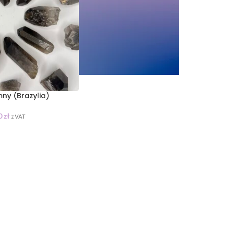
ny (Brazylia)
0
zł
z VAT