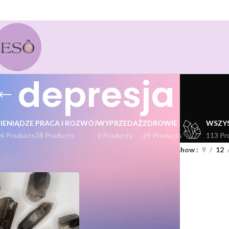
depresja
PIENIĄDZE
PRACA I ROZWÓJ
WYPRZEDAŻ
ZDROWIE
WSZY
4 Products
38 Products
0 Products
29 Products
113 Pr
kty oznaczone “depresja”
Show
9
12