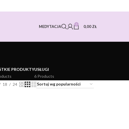
0
0,00
ZŁ
MEDYTACJA
STKIE PRODUKTY
USŁUGI
oducts
6 Products
18
24