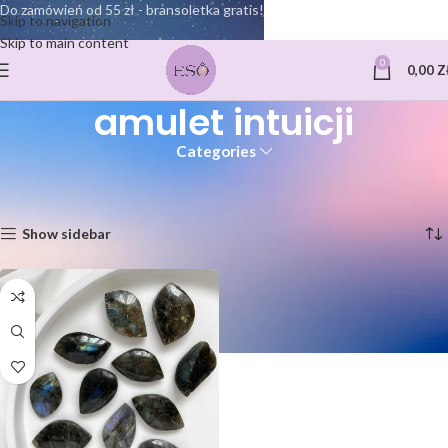
Do zamówień od 55 zł - bransoletka gratis!
Skip to navigation
Skip to main content
0
0,00
Z
amulet intuicji
Categories
Strona główna
Produkty oznaczone “amulet intuicji”
Wyświetlanie jednego wyniku
Show sidebar