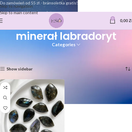
Do zamówień od 55 zł - bransoletka gratis!
Skip to navigation
Skip to main content
0
0,00
Z
minerał labradoryt
Categories
Strona główna
Produkty oznaczone “minerał labradoryt”
Wyświetlanie jednego wyniku
Show sidebar