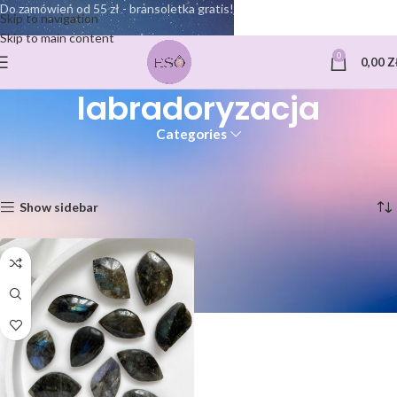
Do zamówień od 55 zł - bransoletka gratis!
Skip to navigation
Skip to main content
0
0,00
Z
labradoryzacja
Categories
Strona główna
Produkty oznaczone “labradoryzacja”
Wyświetlanie jednego wyniku
Show sidebar